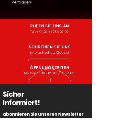
Vertrauen!
RUFEN SIE UNS AN
Tel.: +
41 (0) 44 750 07 07
SCHREIBEN SIE UNS
einbruchschutz@cds.ch
ÖFFNUNGSZEITEN
Mo. bis Fr.: 08 - 12 Uhr / 13 - 17 Uhr
Sicher
Informiert!
abonnieren Sie unseren Newsletter