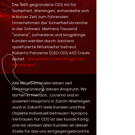
Die 1985 gegründete CDS AG für
Sicherheit, Weiningen, entwickelte sich
in kurzer Zeit zum führenden
Unternehmen der Sicherheitsbranche
in der Schweiz. Mehrere Tausend
"sichere", zufriedene und langjährige
Kunden werden durch bestens
qualifizierte Mitarbeiter betreut.
Roberto Panzeras (CEO CDS AG) Credo
lautet:
"Sicherheit ist eine Frage des
Vertrauens"
.
Alle Mitarbeitenden leben seit
Firmengründung diesen Anspruch. Wir
dürfen in Yverdon, Locarno und in
unserem Hauptsitz in Zürich-Weiningen
auch in Zukunft viele Kunden und Ihre
Objekte individuell betreuen! Apropos
Vertrauen: Für CDS ist der Kunde König
und wir danken allen Kunden an dieser
Stelle für das uns entgegengebrachte