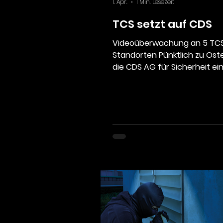
1. Apr.
1 Min. Lesezeit
TCS setzt auf CDS
Videoüberwachung an 5 TC
Standorten Pünktlich zu Ost
die CDS AG für Sicherheit ei
schönes Osternest in Form e
spannenden Auftrags erhalt
Touring Club Schweiz lässt f
seiner Standorte mit
hochentwickelter
Videoüberwachung von CDS
absichern. Der TCS, der unte
anderem für Sicherheit im
Strassenverkehr sorgt und i
Bereich in der Schweiz führen
spannt damit mit eine m der
wichtigsten Sicherheitsunt
der Schweiz zusammen. Rob