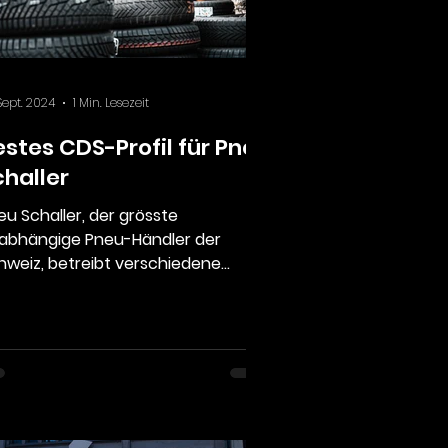
Sept. 2024
1 Min. Lesezeit
estes CDS-Profil für Pneu
challer
eu Schaller, der grösste
abhängige Pneu-Händler der
hweiz, betreibt verschiedene
lialen in der Deutschschweiz. So
nen...