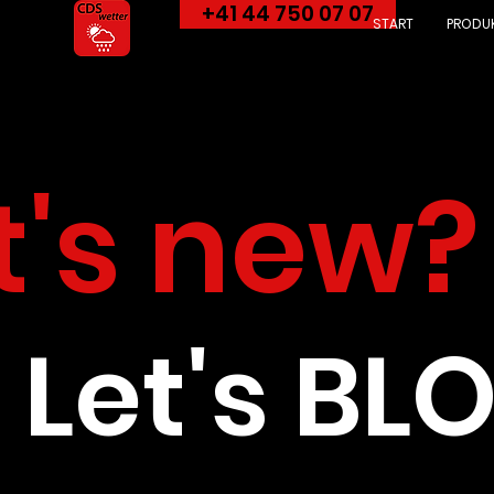
+41 44 750 07 07
START
PRODU
's new?
Let's BL