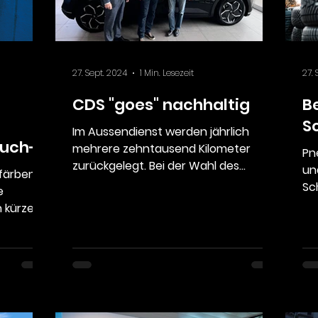
27. Sept. 2024
1 Min. Lesezeit
27. 
CDS "goes" nachhaltig
B
S
Im Aussendienst werden jährlich
uch-
mehrere zehntausend Kilometer
Pn
zurückgelegt. Bei der Wahl des
un
färben,
Fahrzeugs stand für die CDS AG, als...
Sc
e
Fi
 kürzer
kön
hzeit