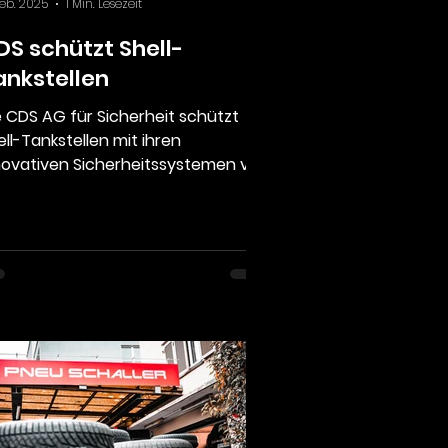
Feb. 2025
1 Min. Lesezeit
DS schützt Shell-
ankstellen
 schützt
ell-Tankstellen mit ihren
novativen Sicherheitssystemen vor
gebetenen „Gästen“. Künftig
mmen...