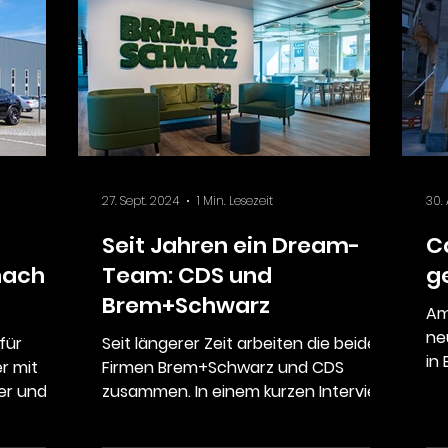
27. Sept. 2024
1 Min. Lesezeit
30.
Seit Jahren ein Dream-
C
nacht
Team: CDS und
g
Brem+Schwarz
Am
ne
für
Seit längerer Zeit arbeiten die beiden
in 
r mit
Firmen Brem+Schwarz und CDS
un
er und
zusammen. In einem kurzen Interview
n.
beschreibt der Geschäftsführer
und...