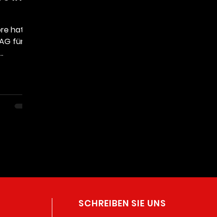
re hat in
 AG für
..
SCHREIBEN SIE UNS