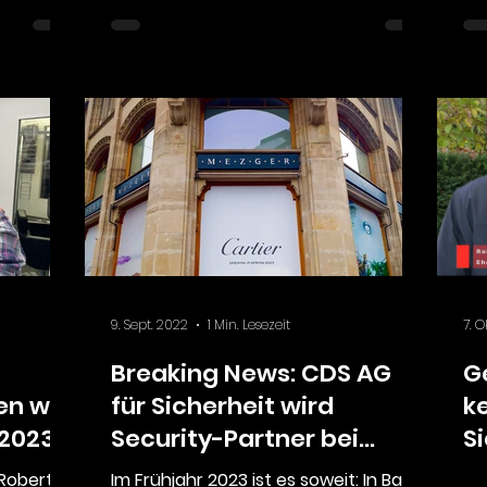
9. Sept. 2022
1 Min. Lesezeit
7. O
Breaking News: CDS AG
G
n wir
für Sicherheit wird
k
 2023!
Security-Partner bei
S
Cartier in Basel
 Roberto
Im Frühjahr 2023 ist es soweit: In Basel