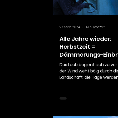
Panzera
27. Sept. 2024
1 Min. Lesezeit
Alle Jahre wieder:
Herbstzeit =
Dämmerungs-Einbr
Zeit!
Das Laub beginnt sich zu ver
der Wind weht böig durch di
Landschaft, die Tage werden
und die Nächte länger – Hoc
für...