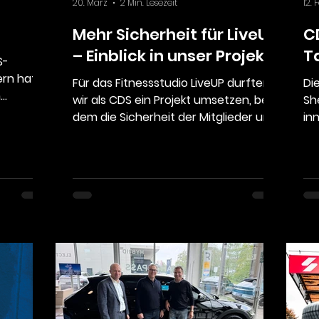
20. März
2 Min. Lesezeit
12. 
Mehr Sicherheit für LiveUP
C
– Einblick in unser Projekt
T
S-
ern hat
Für das Fitnessstudio LiveUP durften
Die CDS AG für Sicherheit
n
wir als CDS ein Projekt umsetzen, bei
Sh
ines
dem die Sicherheit der Mitglieder und
in
en. Der
Mitarbeitenden im Mittelpunkt stand.
un
ünf
ko
r
n diesem
d ist,
ernehmen
erto