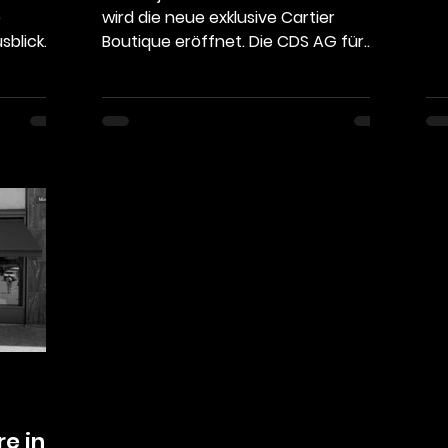
e
wird die neue exklusive Cartier
sblick
Boutique eröffnet. Die CDS AG für
udem
Sicherheit ist für die...
e in