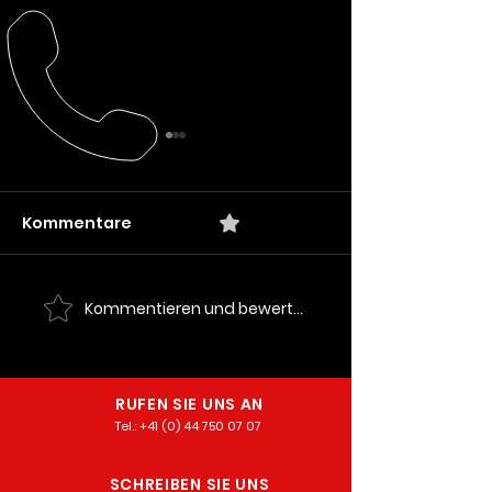
Kommentare
0.0 / 5 (0)
Kommentieren und bewerten...
Mehr Sicherheit für
CDS schützt Sh
LiveUP – Einblick in
Tankstellen
unser Projekt
RUFEN SIE UNS AN
Tel.: +
41 (0) 44 750 07 07
SCHREIBEN SIE UNS