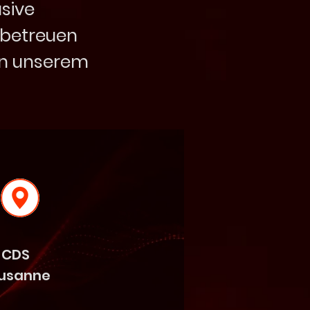
usive
 betreuen
on unserem
CDS
usanne