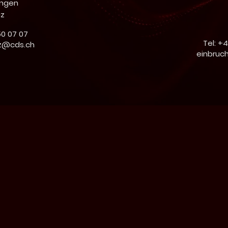
ingen
iz
50 07 07
Tel: +
z@cds.ch
einbruc