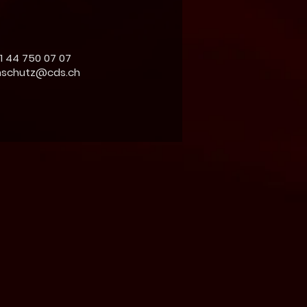
41
44 750 07 07
hschutz@cds.ch