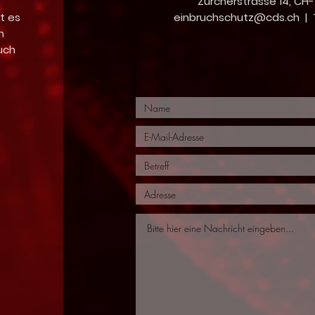
Zürcherstrasse 14, CH
t es
einbruchschutz@cds.ch
| 
n
uch