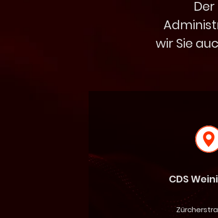
Der 
Administr
wir Sie a
CDS Wein
Zürcherstra