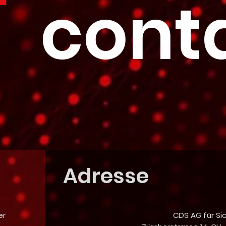
cont
Adresse
er
CDS AG für Si