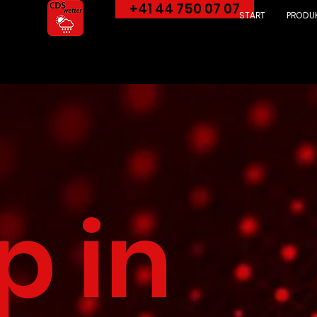
+41 44 750 07 07
START
PRODU
p in