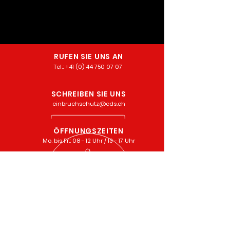
RUFEN SIE UNS AN
Tel.: +
41 (0) 44 750 07 07
SCHREIBEN SIE UNS
einbruchschutz@cds.ch
ÖFFNUNGSZEITEN
Mo. bis Fr.: 08 - 12 Uhr / 13 - 17 Uhr
Sicher
Informiert!
abonnieren Sie unseren Newsletter